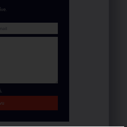
ve.
.
vu