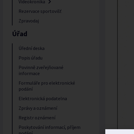
Videokronika
Rezervace sportovišť
Zpravodaj
Úřad
Úřední deska
Popis úřadu
Povinně zveřejňované
informace
Formuláře pro elektronické
podání
Elektronická podatelna
Zprávy a oznámení
Registr oznámení
Poskytování informací, příjem
podání