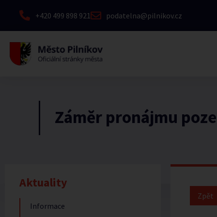
+420 499 898 921
podatelna@pilnikov.cz
Záměr pronájmu poz
Aktuality
Informace