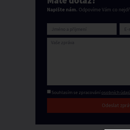
Máte dotaz?
Napište nám.
Odpovíme Vám co nejdří
Souhlasím se zpracování
osobních údajů
Odeslat zprá