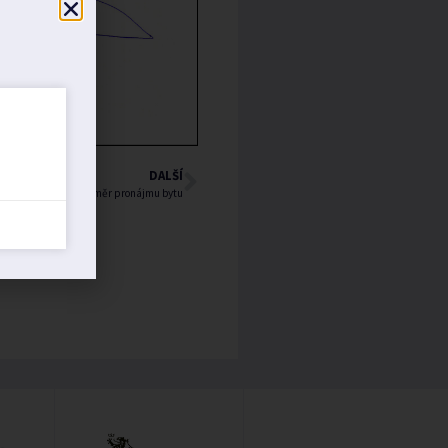
DALŠÍ
Záměr pronájmu bytu