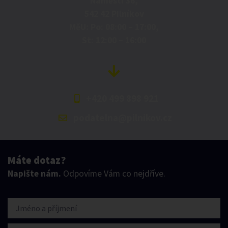
Náměstí 36,
542 42 Pilníkov
MěU: Po: 08:00 – 17:00,
St: 12:00 – 16:00
+420 499 898 921
podatelna@pilnikov.cz
Máte dotaz?
Napište nám.
Odpovíme Vám co nejdříve.