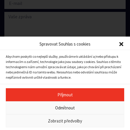
Spravovat Souhlas s cookies
Abychom poskytli co nejlepší služby, používáme k ukládání a/nebo přístupu k
informacím o zařízení, technologie jako jsou soubory cookies. Souhlas s těmito
Souhlasím se zpracování
osobních údajů.
technologiemi nám umožní zpracovávat údaje, jako je chování při procházení
nebo jedinečná ID na tomto webu. Nesouhlas nebo odvolání souhlasu může
nepříznivě ovlivnit určité vlastnosti a funkce.
Odeslat zprávu
Příjmout
Copyright © 2023 město Pilníkov
Odmítnout
Ochrana osobních údajů
|
Zásady cookies (EU)
|
Pravidla
přístupnosti a použitelnosti
Zobrazit předvolby
Tvorba webu:
Vector
a
Bort