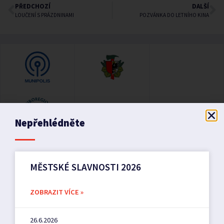
PŘEDCHOZÍ
DALŠÍ
LOUČENÍ S PRÁZDNINAMI
POZVÁNKA DO LETNÍHO KINA
Nepřehlédněte
MĚSTSKÉ SLAVNOSTI 2026
ZOBRAZIT VÍCE »
26.6.2026