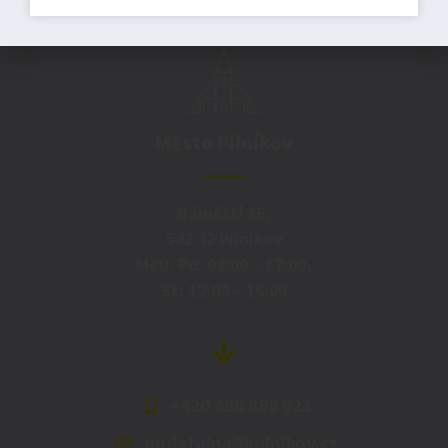
Město Pilníkov
Náměstí 36,
542 42 Pilníkov
MěU: Po: 08:00 – 17:00,
St: 12:00 – 16:00
+420 499 898 921
podatelna@pilnikov.cz