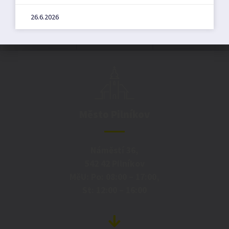
26.6.2026
Město Pilníkov
Náměstí 36,
542 42 Pilníkov
MěU: Po: 08:00 – 17:00,
St: 12:00 – 16:00