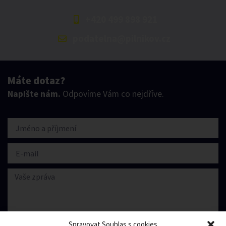
+420 499 898 921
podatelna@pilnikov.cz
Máte dotaz?
Napište nám.
Odpovíme Vám co nejdříve.
Spravovat Souhlas s cookies