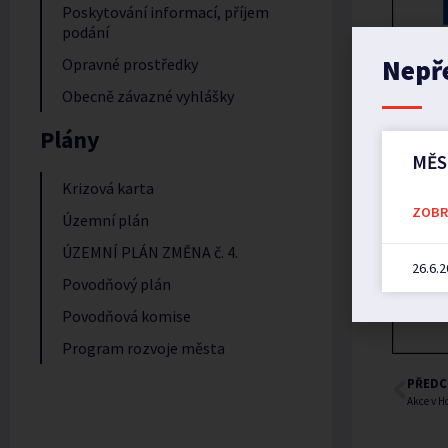
Poskytování informací, příjem
podání
Nepř
Opravné prostředky
Obecně závazné vyhlášky
Plány
MĚS
Krizová karta
ZOBRA
Územní plán
ÚZEMNÍ PLÁN ZMĚNA č. 4.
26.6.
Povodňový plán
Povodňová komise
Program rozvoje města
PŘEDC
Akce v H