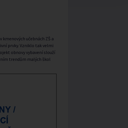
u v kmenových učebnách ZŠ a
vní prvky. Vzniklo tak velmi
rojekt obnovy vybavení slouží
erním trendům malých škol