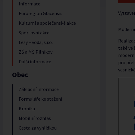
Informace
Vystave
Euroregion Glacensis
Kulturní a společenské akce
Moderniz
Sportovní akce
Realiza
Lesy – voda, s.r.o.
také ve 
ZŠ a MŠ Pilníkov
moderní 
Další informace
pro pře
vesnické
Obec
Základní informace
Formuláře ke stažení
Kronika
Mobilní rozhlas
Cesta za vyhlídkou