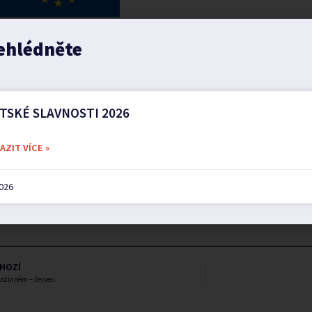
ehlédněte
TSKÉ SLAVNOSTI 2026
ZIT VÍCE »
2026
HOZÍ
ostinném – červen