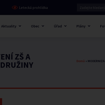
Letecká prohlídka
Aktuality
Obec
Úřad
Plány
Fo
NÍ ZŠ A
Domů
»
MODERNIZAC
 DRUŽINY