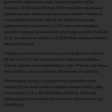
prostorách městského parku. Hlavní program začíná
v sobotu 1.6.2024 od 13:30 hod, těšit se můžete na klasické
pouťové atrakce které budou dotované městem Pilníkov a
cena jízdného tak bude snížena. Od 14:00 hod vystoupí
hudební soubor Nešlapeto, v 17:00 hodin bude vyhlášení
soutěže o nejlepší pouťový koláč (stačí když soutěžící dodá do
16:30 na radnici 6 ks koláčů) a od 18:00 hodin vystoupí hudební
skupina Elkaband.
Přijměte pozvání do letního kina, které bude hrát v sobotu
8.6.2024 od 21:30 hod na atletickém stadionu pod školou,
těšit se můžete na komedii Matka v trapu. Přístup myší dírou,
nebo uličkou u školy z náměstí. Občerstvení je zajištěno.
Informujeme občany, o provozní době sběrného dvora.
V měsíci červnu bude otevřeno každou druhou sobotu, tedy
v termínech 1., 15. a 29.6.2024 vždy od 8:00 do 11:00 hod.
V případě potřeby kontaktujte obsluhu p. Melichara na tel:
603 479 534