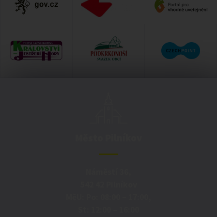
Město Pilníkov
Náměstí 36,
542 42 Pilníkov
MěU: Po: 08:00 – 17:00,
St: 12:00 – 16:00