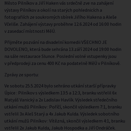
Město Pilníkov a Jiří Haken vás srdečně zve na zahájení
výstavy Pilníkov a okolí na starých pohlednicích a
fotografiích ze soukromých sbírek Jiřího Hakena a Aleše
Včeliše. Zahájení výstavy proběhne 12.6.2024 od 16:00 hodin
v zasedací místnosti MěÚ.
Přijměte pozvání na divadelní komedii VŠECHNO JE
DOVOLENO, která bude sehrána 13.září 2024 od 19:00 hodin
na sále restaurace Slunce. Poslední volné vstupenky jsou
v předprodeji za cenu 400 Kč na podatelně MěÚ v Pilníkově.
Zprávy ze sportu:
Ve sobotu 25.5.2024 bylo sehráno utkání starší přípravky
Úpice : Pilníkov s výsledkem 13:5 a 12:3, branku vstřelil 6x
Matyáš Vanický a 2x Ladislav Havlík. Výsledek středečního
utkání mužů Pilníkov : Poříčí, skončil výsledkem 7:1, branku
vstřelil 3x Aleš Starý a 4x Jakub Kulda. Výsledek sobotního
utkání mužů Pilníkov : Vítězná, skončil výsledkem 4:1, branku
vstřelil 2x Jakub Kulda, Jakub Hospodka a Jiří Ondráček.