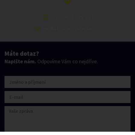
+420 499 898 921
podatelna@pilnikov.cz
Máte dotaz?
Napište nám.
Odpovíme Vám co nejdříve.