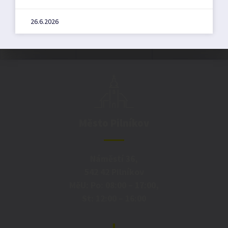
26.6.2026
Město Pilníkov
Náměstí 36,
542 42 Pilníkov
MěU: Po: 08:00 – 17:00,
St: 12:00 – 16:00