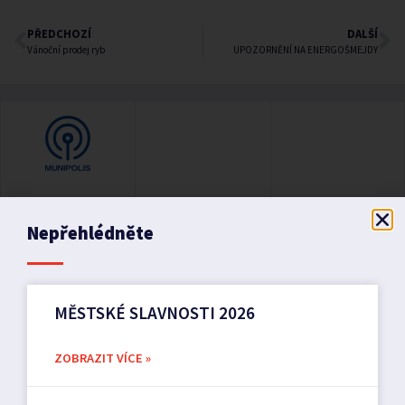
PŘEDCHOZÍ
DALŠÍ
Vánoční prodej ryb
UPOZORNĚNÍ NA ENERGOŠMEJDY
Nepřehlédněte
MĚSTSKÉ SLAVNOSTI 2026
ZOBRAZIT VÍCE »