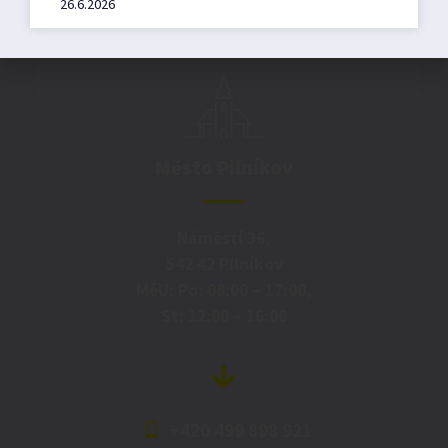
26.6.2026
Město Pilníkov
Náměstí 36,
542 42 Pilníkov
MěU: Po: 08:00 – 17:00,
St: 12:00 – 16:00
+420 499 898 921