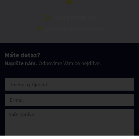
+420 499 898 921
podatelna@pilnikov.cz
Máte dotaz?
Napište nám.
Odpovíme Vám co nejdříve.