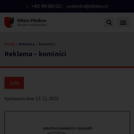
+420 499 898 921
podatelna@pilnikov.cz
Domů
»
Reklama – kominíci
Reklama – kominíci
Vystaveno dne:
13. 11. 2023