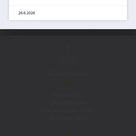
26.6.2026
Město Pilníkov
Náměstí 36,
542 42 Pilníkov
MěU: Po: 08:00 – 17:00,
St: 12:00 – 16:00