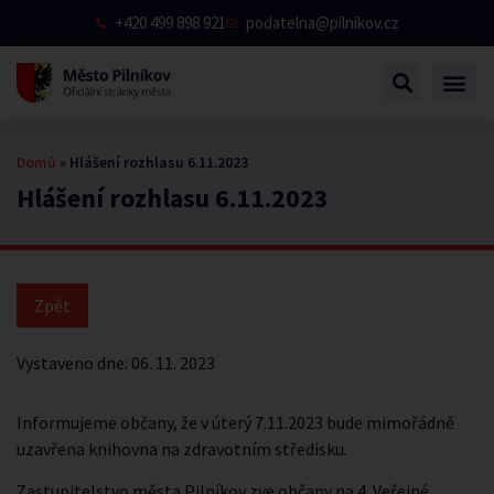
+420 499 898 921
podatelna@pilnikov.cz
Domů
»
Hlášení rozhlasu 6.11.2023
Hlášení rozhlasu 6.11.2023
Vystaveno dne:
06. 11. 2023
Informujeme občany, že v úterý 7.11.2023 bude mimořádně
uzavřena knihovna na zdravotním středisku.
Zastupitelstvo města Pilníkov zve občany na 4. Veřejné