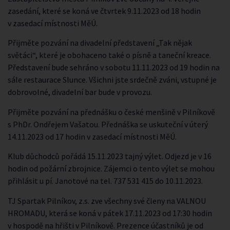
zasedání, které se koná ve čtvrtek 9.11.2023 od 18 hodin
v zasedací místnosti MěÚ.
Přijměte pozvání na divadelní představení „Tak nějak
světáci“, které je obohaceno také o písně a taneční kreace.
Představení bude sehráno v sobotu 11.11.2023 od 19 hodin na
sále restaurace Slunce. Všichni jste srdečně zváni, vstupné je
dobrovolné, divadelní bar bude v provozu.
Přijměte pozvání na přednášku o české menšině v Pilníkově
s PhDr. Ondřejem Vašatou. Přednáška se uskuteční v úterý
14.11.2023 od 17 hodin v zasedací místnosti MěÚ.
Klub důchodců pořádá 15.11.2023 tajný výlet. Odjezd je v 16
hodin od požární zbrojnice. Zájemci o tento výlet se mohou
přihlásit u pí. Janotové na tel. 737 531 415 do 10.11.2023.
TJ Spartak Pilníkov, z.s. zve všechny své členy na VALNOU
HROMADU, která se koná v pátek 17.11.2023 od 17:30 hodin
v hospodě na hřišti v Pilníkově. Prezence účastníků je od