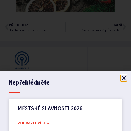
PŘEDCHOZÍ
DALŠÍ
Benefiční koncert v Hostinném
Pozvánka na veřejné zasedání
Nepřehlédněte
MĚSTSKÉ SLAVNOSTI 2026
ZOBRAZIT VÍCE »