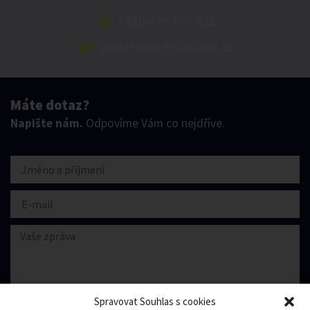
+420 499 898 921
podatelna@pilnikov.cz
Máte dotaz?
Napište nám.
Odpovíme Vám co nejdříve.
Spravovat Souhlas s cookies