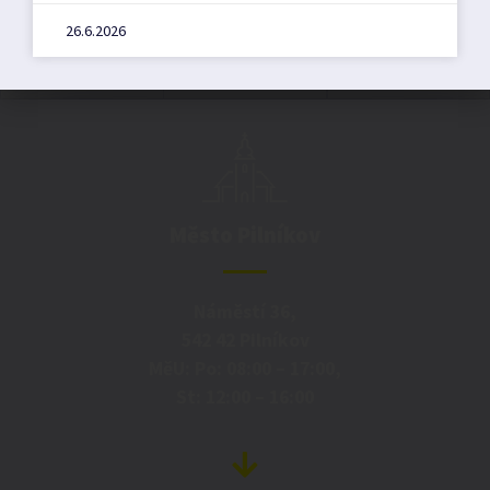
26.6.2026
Město Pilníkov
Náměstí 36,
542 42 Pilníkov
MěU: Po: 08:00 – 17:00,
St: 12:00 – 16:00