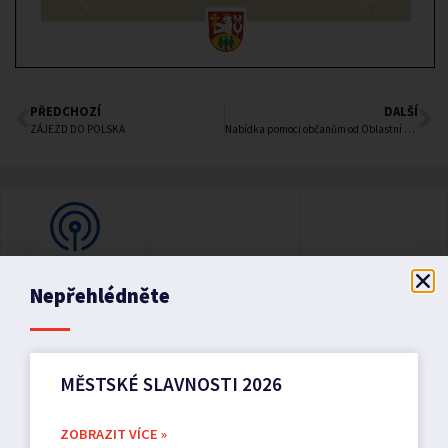
PŘEDCHOZÍ
DALŠÍ
ZÁJEZD DO POLSKA
Nabídka pomoci občanům od Oblastní charity Dvůr Králové – Občanské poradny
Nepřehlédněte
MĚSTSKÉ SLAVNOSTI 2026
ZOBRAZIT VÍCE »