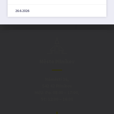
26.6.2026
Město Pilníkov
Náměstí 36,
542 42 Pilníkov
MěU: Po: 08:00 – 17:00,
St: 12:00 – 16:00