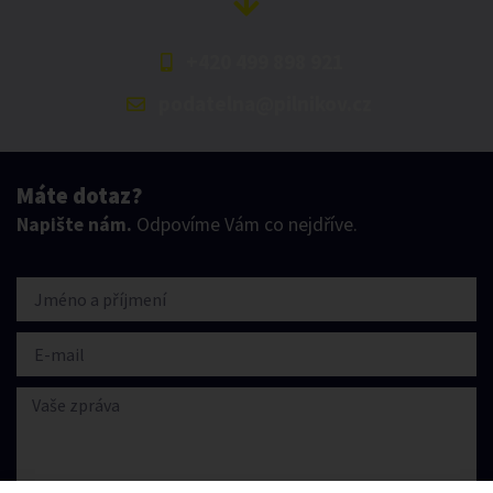
+420 499 898 921
podatelna@pilnikov.cz
Máte dotaz?
Napište nám.
Odpovíme Vám co nejdříve.