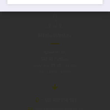
Město Pilníkov
Náměstí 36,
542 42 Pilníkov
MěU: Po: 08:00 – 17:00,
St: 12:00 – 16:00
+420 499 898 921
podatelna@pilnikov.cz