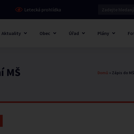
Letecká prohlídka
Aktuality
Obec
Úřad
Plány
Fo
ní MŠ
Domů
»
Zápis do MŠ