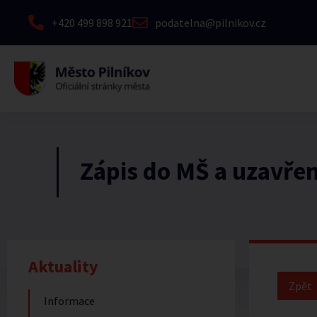
+420 499 898 921
podatelna@pilnikov.cz
Zápis do MŠ a uzavře
Aktuality
Informace