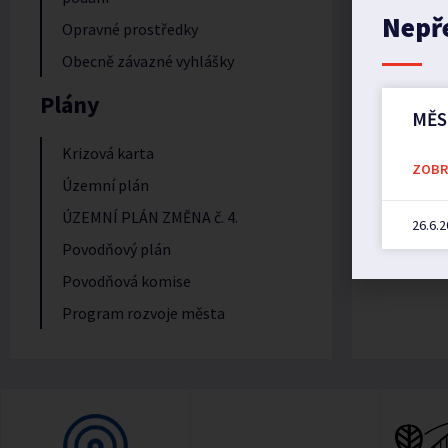
Nepř
Opravné prostředky
Obecně závazné vyhlášky
Plány
MĚS
Krizová karta
ZOBRA
Územní plán
ÚZEMNÍ PLÁN ZMĚNA č. 4.
26.6.
Povodňový plán
Povodňová komise
Program rozvoje města