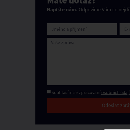
Máte dotaz?
Napište nám.
Odpovíme Vám co nejdří
Souhlasím se zpracování
osobních údajů
Odeslat zprá