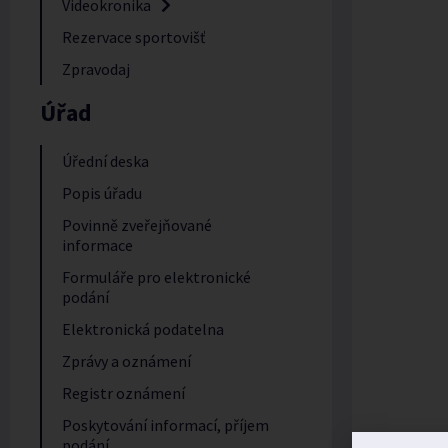
Videokronika
Rezervace sportovišť
Zpravodaj
Úřad
Úřední deska
Popis úřadu
Povinně zveřejňované
informace
Formuláře pro elektronické
podání
Elektronická podatelna
Zprávy a oznámení
Registr oznámení
Poskytování informací, příjem
podání