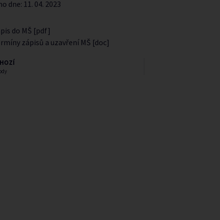
no dne:
11. 04. 2023
pis do MŠ [pdf]
rmíny zápisů a uzavření MŠ [doc]
HOZÍ
ody