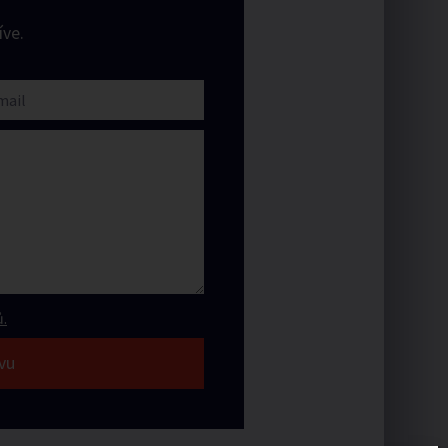
ve.
.
vu