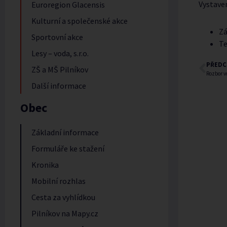
Vystave
Euroregion Glacensis
Kulturní a společenské akce
Zá
Sportovní akce
Te
Lesy – voda, s.r.o.
PŘEDC
ZŠ a MŠ Pilníkov
Rozbor v
Další informace
Obec
Základní informace
Formuláře ke stažení
Kronika
Mobilní rozhlas
Cesta za vyhlídkou
Pilníkov na Mapy.cz