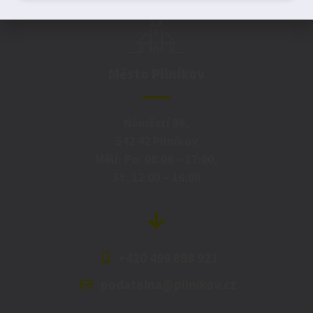
Město Pilníkov
Náměstí 36,
542 42 Pilníkov
MěU: Po: 08:00 – 17:00,
St: 12:00 – 16:00
+420 499 898 921
podatelna@pilnikov.cz