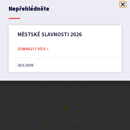
Nepřehlédněte
MĚSTSKÉ SLAVNOSTI 2026
Město Pilníkov
ZOBRAZIT VÍCE »
26.6.2026
Náměstí 36,
542 42 Pilníkov
MěU: Po: 08:00 – 17:00,
St: 12:00 – 16:00
+420 499 898 921