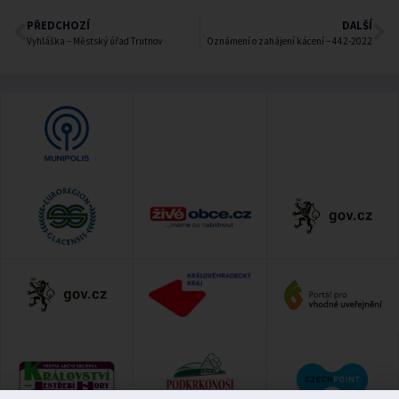
PŘEDCHOZÍ
DALŠÍ
Vyhláška – Městský úřad Trutnov
Oznámení o zahájení kácení – 442-2022