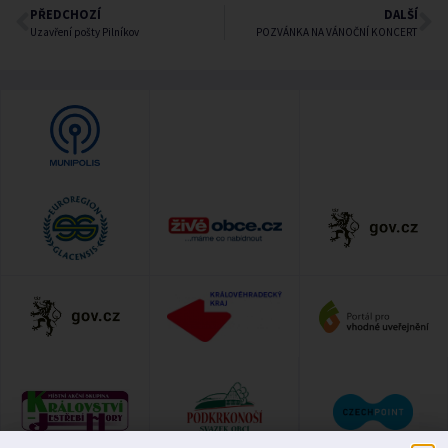
PŘEDCHOZÍ
DALŠÍ
Uzavření pošty Pilníkov
POZVÁNKA NA VÁNOČNÍ KONCERT