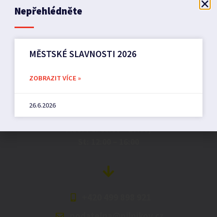
Nepřehlédněte
MĚSTSKÉ SLAVNOSTI 2026
Město Pilníkov
ZOBRAZIT VÍCE »
Náměstí 36,
26.6.2026
542 42 Pilníkov
MěU: Po: 08:00 – 17:00,
St: 12:00 – 16:00
+420 499 898 921
podatelna@pilnikov.cz