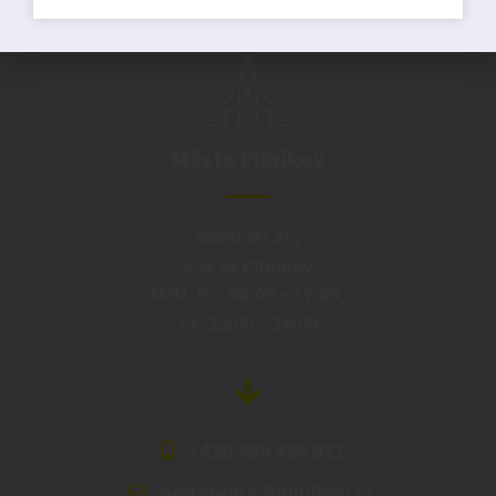
Město Pilníkov
Náměstí 36,
542 42 Pilníkov
MěU: Po: 08:00 – 17:00,
St: 12:00 – 16:00
+420 499 898 921
podatelna@pilnikov.cz