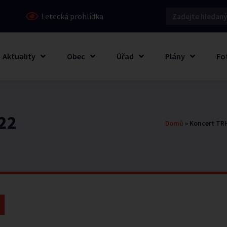
Letecká prohlídka
Aktuality
Obec
Úřad
Plány
Fo
022
Domů
»
Koncert TRH