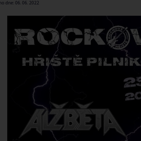
no dne:
06. 06. 2022