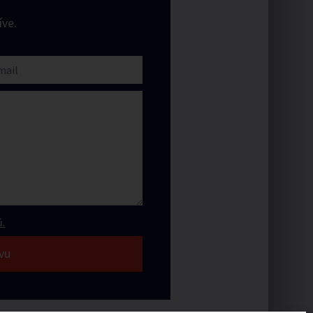
ve.
.
vu