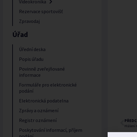
Videokronika
Rezervace sportovišť
Zpravodaj
Úřad
Úřední deska
Popis úřadu
Povinně zveřejňované
informace
Formuláře pro elektronické
podání
Elektronická podatelna
Zprávy a oznámení
Registr oznámení
PŘEDC
Hlášení 
Poskytování informací, příjem
podání