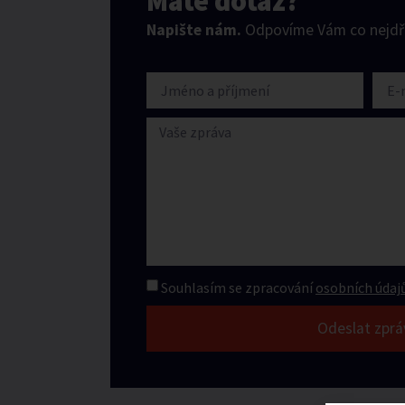
Máte dotaz?
Napište nám.
Odpovíme Vám co nejdří
Souhlasím se zpracování
osobních údajů
Odeslat zprá