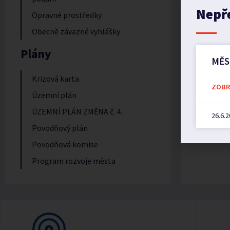
Nepř
Opravné prostředky
Obecně závazné vyhlášky
Plány
MĚS
Krizová karta
ZOBRA
Územní plán
ÚZEMNÍ PLÁN ZMĚNA č. 4.
26.6.
Povodňový plán
Povodňová komise
Program rozvoje města