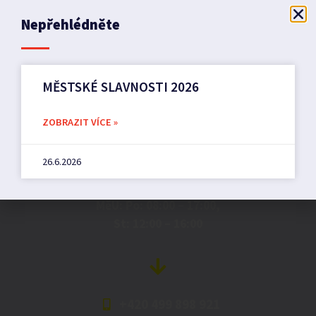
Nepřehlédněte
MĚSTSKÉ SLAVNOSTI 2026
Město Pilníkov
ZOBRAZIT VÍCE »
26.6.2026
Náměstí 36,
542 42 Pilníkov
MěU: Po: 08:00 – 17:00,
St: 12:00 – 16:00
+420 499 898 921