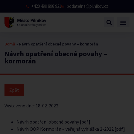
+420 499 898 921
podatelna@pilnikov.cz
Domů
»
Návrh opatření obecné povahy – kormorán
Návrh opatření obecné povahy –
kormorán
Vystaveno dne:
18. 02. 2022
Návrh opatření obecné povahy [pdf]
Návrh OOP Kormorán – veřejná vyhláška 2-2022 [pdf]