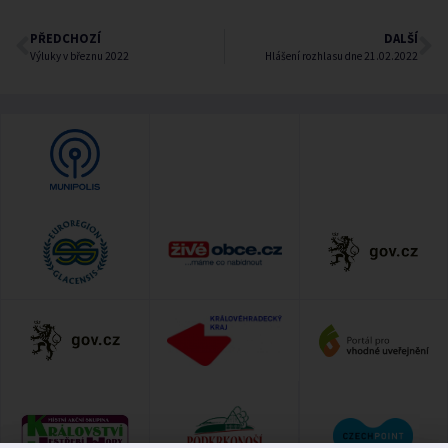
PŘEDCHOZÍ
DALŠÍ
Výluky v březnu 2022
Hlášení rozhlasu dne 21.02.2022