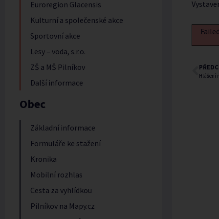
Vystave
Euroregion Glacensis
Kulturní a společenské akce
Faile
Sportovní akce
Lesy – voda, s.r.o.
ZŠ a MŠ Pilníkov
PŘEDC
Hlášení 
Další informace
Obec
Základní informace
Formuláře ke stažení
Kronika
Mobilní rozhlas
Cesta za vyhlídkou
Pilníkov na Mapy.cz