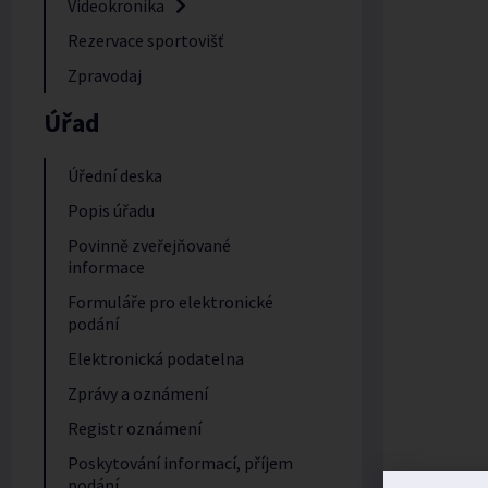
Videokronika
Rezervace sportovišť
Zpravodaj
Úřad
Úřední deska
Popis úřadu
Povinně zveřejňované
informace
Formuláře pro elektronické
podání
Elektronická podatelna
Zprávy a oznámení
Registr oznámení
Poskytování informací, příjem
podání