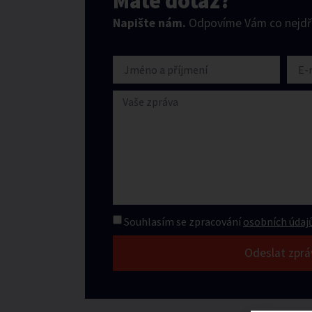
Máte dotaz?
Napište nám.
Odpovíme Vám co nejdří
Souhlasím se zpracování
osobních údajů
Odeslat zprá