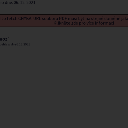
no dne:
06. 12. 2021
d to fetch CHYBA: URL souboru PDF musí být na stejné doméně jak
Klikněte zde pro více informací
HOZÍ
rozhlasu dne 6.12.2021