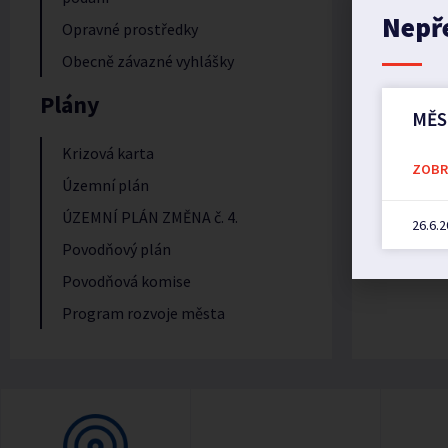
Nepř
Opravné prostředky
Obecně závazné vyhlášky
Plány
MĚS
Krizová karta
ZOBRA
Územní plán
ÚZEMNÍ PLÁN ZMĚNA č. 4.
26.6.
Povodňový plán
Povodňová komise
Program rozvoje města