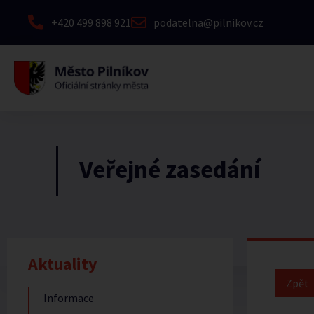
+420 499 898 921
podatelna@pilnikov.cz
Veřejné zasedání
Aktuality
Informace