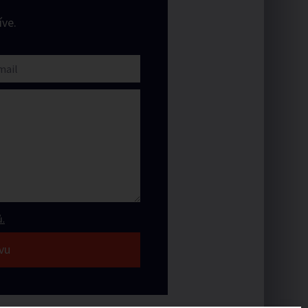
ve.
.
vu