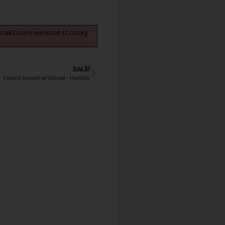
o aktuální webové stránky.
DALŠÍ
Vánoční koncert ve Vítězné – Huntířov