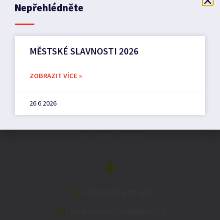
Nepřehlédněte
MĚSTSKÉ SLAVNOSTI 2026
Město Pilníkov
ZOBRAZIT VÍCE »
Náměstí 36,
26.6.2026
542 42 Pilníkov
MěU: Po: 08:00 – 17:00,
St: 12:00 – 16:00
+420 499 898 921
podatelna@pilnikov.cz