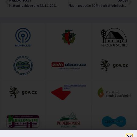
Hlášení rozhlasu dne 22. 11. 2021
Návrh rozpočtu SOP, návrh střednědobého výhledu SOP