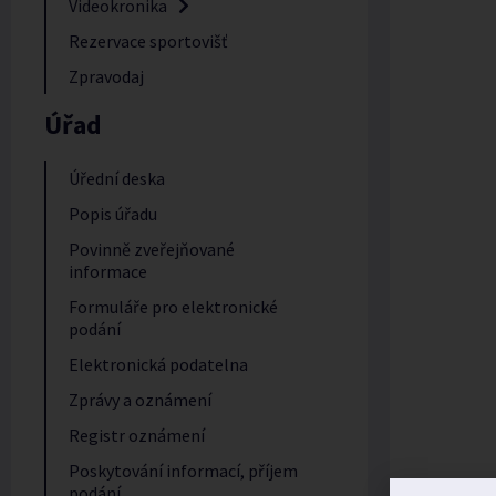
Videokronika
Rezervace sportovišť
Zpravodaj
Úřad
Úřední deska
Popis úřadu
Povinně zveřejňované
informace
Formuláře pro elektronické
podání
Elektronická podatelna
Zprávy a oznámení
Registr oznámení
Poskytování informací, příjem
podání