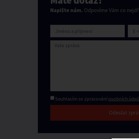
Máte dotaz?
Napište nám.
Odpovíme Vám co nejdří
Souhlasím se zpracování
osobních údajů
Odeslat zprá