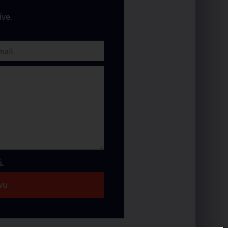
ve.
.
vu