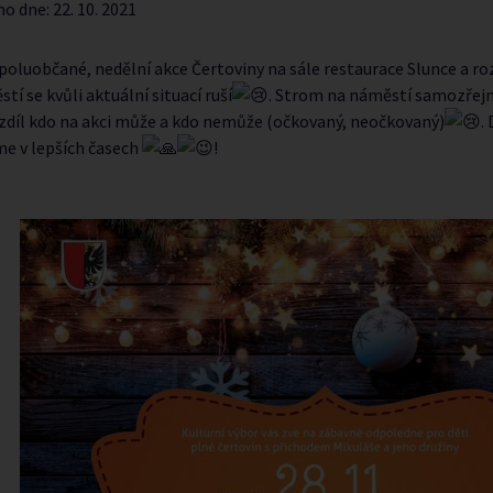
no dne:
22. 10. 2021
poluobčané, nedělní akce Čertoviny na sále restaurace Slunce a r
tí se kvůli aktuální situací ruší
. Strom na náměstí samozřej
ozdíl kdo na akci může a kdo nemůže (očkovaný, neočkovaný)
.
me v lepších časech
!