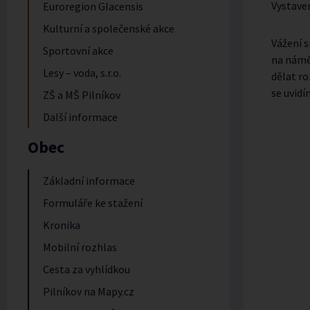
Vystave
Euroregion Glacensis
Kulturní a společenské akce
Vážení s
Sportovní akce
na náměs
Lesy – voda, s.r.o.
dělat r
se uvidí
ZŠ a MŠ Pilníkov
Další informace
Obec
Základní informace
Formuláře ke stažení
Kronika
Mobilní rozhlas
Cesta za vyhlídkou
Pilníkov na Mapy.cz