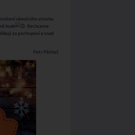
ozsvícení vánočního stromu
mě bude
. Nechceme
 Děkuji za pochopení a snad
Petr Pěchoč