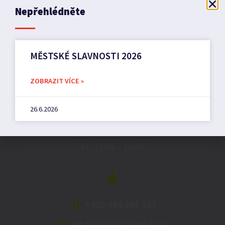
Nepřehlédněte
MĚSTSKÉ SLAVNOSTI 2026
Město Pilníkov
ZOBRAZIT VÍCE »
Náměstí 36,
26.6.2026
542 42 Pilníkov
MěU: Po: 08:00 – 17:00,
St: 12:00 – 16:00
+420 499 898 921
podatelna@pilnikov.cz