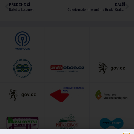
PŘEDCHOZÍ
DALŠÍ
Našel se kocourek
Galerie moderního umění v Hradci Králové