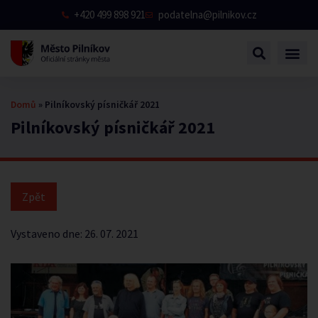
+420 499 898 921
podatelna@pilnikov.cz
Domů
»
Pilníkovský písničkář 2021
Pilníkovský písničkář 2021
Vystaveno dne:
26. 07. 2021