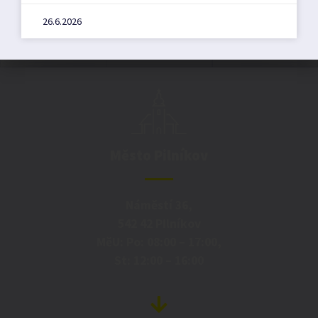
26.6.2026
Město Pilníkov
Náměstí 36,
542 42 Pilníkov
MěU: Po: 08:00 – 17:00,
St: 12:00 – 16:00