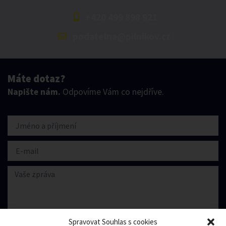
+420 499 898 921
podatelna@pilnikov.cz
Máte dotaz?
Napište nám.
Odpovíme Vám co nejdříve.
Spravovat Souhlas s cookies