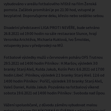
vybudováno v areálu fotbalového hřiště na film Ženská
pomsta. Začátek promítání je po 21:30 hod, vstupné je
bezplatné. Doporučujeme deku, křeslo nebo sedátko sebou.
Divadelní představení LIGA PROTI NEVĚŘE, bude sehráno
26.8.2021 od 19:00 hodin na sále restaurace Slunce, hrají
Veronika Arichtěva, Michaela Kuklová, Ivo Šmoldas,
vstupenky jsou v předprodeji na MÚ.
Fotbalové výsledky mužů v červnovém poháru OFS Trutnov.
29.5.2021 od 14:00 hodin Pilníkov : H.Maršov, výsledek 3:0
branky: Starý Aleš, Kulda Jakub, Kolín Petr. 6.6.2021 od 17:00
hodin Libeč : Pilníkov, výsledek 2:1 branky: Starý Aleš. 12.6 od
14:00 hodin Pilníkov : Poříčí, výsledek 3:0 branky: Starý Aleš,
Valeš Daniel, Kulda Jakub. Pozvánka na fotbalový víkend:
sobota 19.6.2021 od 14:00 hodin Pilníkov : Svoboda nad Úpou.
Vážení spoluobčané, z důvodu záměru vybudovat malou
galerii s názvem PILNÍKOVSKÁ SLÉVÁRNA s připomínkou její