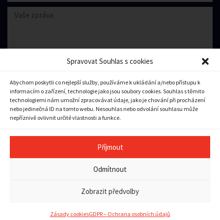
Spravovat Souhlas s cookies
Abychom poskytli co nejlepší služby, používáme k ukládání a/nebo přístupu k
informacím o zařízení, technologie jako jsou soubory cookies. Souhlas s těmito
Souhlasím se zpracování
osobních údajů.
technologiemi nám umožní zpracovávat údaje, jako je chování při procházení
nebo jedinečná ID na tomto webu. Nesouhlas nebo odvolání souhlasu může
nepříznivě ovlivnit určité vlastnosti a funkce.
Odeslat zprávu
Příjmout
Copyright © 2023 město Pilníkov
Odmítnout
Ochrana osobních údajů
|
Zásady cookies (EU)
|
Pravidla
přístupnosti a použitelnosti
Zobrazit předvolby
Tvorba webu:
Vector
a
Bort
Zásady cookies
GDPR – Ochrana osobních údajů