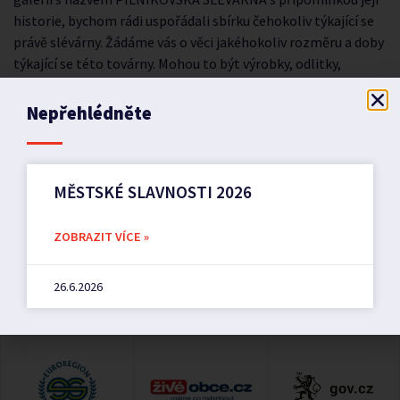
historie, bychom rádi uspořádali sbírku čehokoliv týkající se
právě slévárny. Žádáme vás o věci jakéhokoliv rozměru a doby
týkající se této továrny. Mohou to být výrobky, odlitky,
novinové články, dobové fotografie, upomínkové předměty
apod. Za vaši nabídku možného zapůjčení, nebo odkoupení
Nepřehlédněte
předem děkujeme.
MĚSTSKÉ SLAVNOSTI 2026
PŘEDCHOZÍ
DALŠÍ
Oprava vodovodu
Rozpočtové opatření č. 1/2021
ZOBRAZIT VÍCE »
26.6.2026