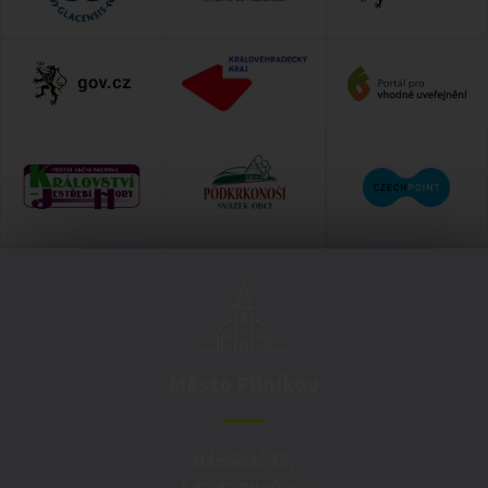
Město Pilníkov
Náměstí 36,