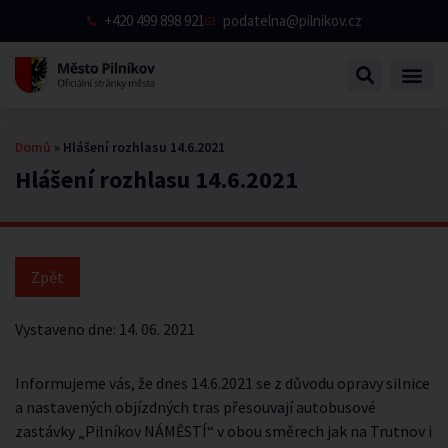
+420 499 898 921
podatelna@pilnikov.cz
Domů
»
Hlášení rozhlasu 14.6.2021
Hlášení rozhlasu 14.6.2021
Vystaveno dne:
14. 06. 2021
Informujeme vás, že dnes 14.6.2021 se z důvodu opravy silnice
a nastavených objízdných tras přesouvají autobusové
zastávky „Pilníkov NÁMĚSTÍ“ v obou směrech jak na Trutnov i