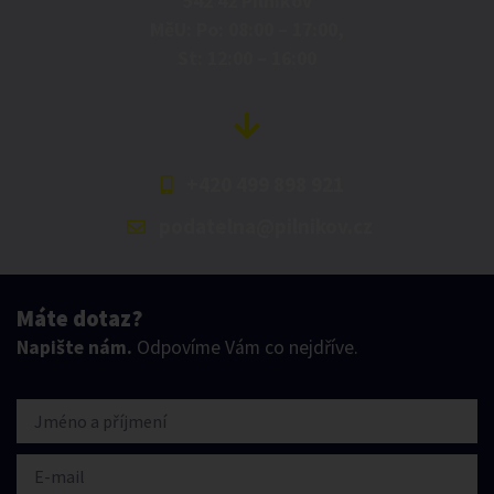
542 42 Pilníkov
MěU: Po: 08:00 – 17:00,
St: 12:00 – 16:00
+420 499 898 921
podatelna@pilnikov.cz
Máte dotaz?
Napište nám.
Odpovíme Vám co nejdříve.