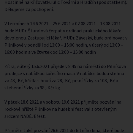
Hostinné na křižovatku ulic Tovární a Hradčín (pod statkem).
Děkujeme za pochopení.
V termínech 14.6.2021 – 25.6.2021 a 02.08.2021 – 13.08.2021
bude MUDr. Šturalová čerpat v ordinaci praktického lékaře
dovolenou. Zastupující lékař, MUDr. Záveský, bude ordinovat v
Pilníkově v pondělí od 13:00 – 15:00 hodin, v úterý od 13:00 –
16:00 hodin a ve čtvrtek od 13:00 – 15:00 hodin
Zítra, v úterý 15.6.2021 přijede v 8:45 na náměstí do Pilníkova
prodejce s nabídkou kuřecího masa. V nabídce budou stehna
za 48,-Kč, křídla s hrudí za 28,-Kč, prsní řízky za 108,-Kč a
stehenní řízky za 98,-Kč/ kg.
V pátek 18.6.2021 a v sobotu 19.6.2021 přijměte pozvání na
rockové hřiště Pilníkov na hudební festival s otevřeným
srdcem NADĚJEfest.
Přijměte také pozvání 26.6.2021 do letního kina, které bude