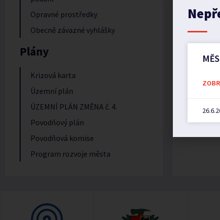
Porucha 
Nepř
Opravné prostředky
Obecně závazné vyhlášky
Plány
MĚS
Krizová karta
ZOBRA
Územní plán
ÚZEMNÍ PLÁN ZMĚNA č. 4.
26.6.
Povodňový plán
Povodňová komise
Program rozvoje města