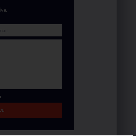
ve.
.
vu