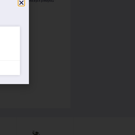
Burza zahradnických přebytků