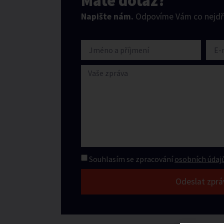
Máte dotaz?
Napište nám.
Odpovíme Vám co nejdří
Souhlasím se zpracování
osobních údajů
Odeslat zprá