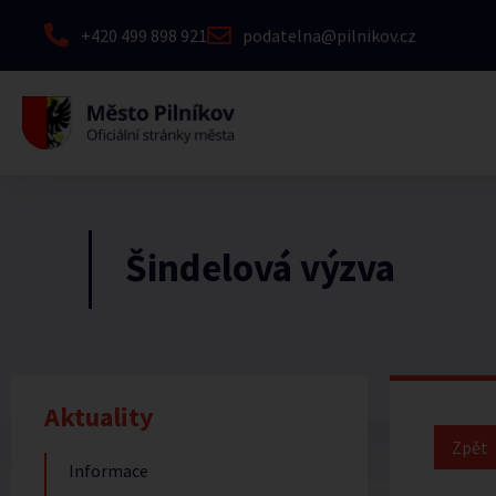
+420 499 898 921
podatelna@pilnikov.cz
Šindelová výzva
Aktuality
Informace