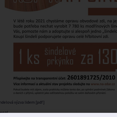
ndelová výzva lidem [pdf]
HOZÍ