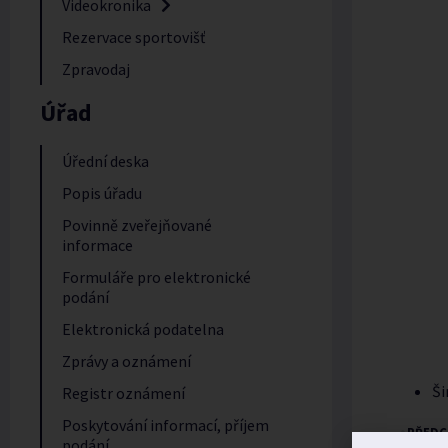
Videokronika
Rezervace sportovišť
Zpravodaj
Úřad
Úřední deska
Popis úřadu
Povinně zveřejňované
informace
Formuláře pro elektronické
podání
Elektronická podatelna
Zprávy a oznámení
Ši
Registr oznámení
Poskytování informací, příjem
PŘEDC
podání