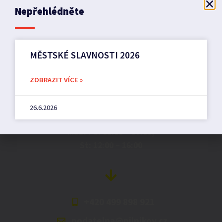
Nepřehlédněte
MĚSTSKÉ SLAVNOSTI 2026
Město Pilníkov
ZOBRAZIT VÍCE »
Náměstí 36,
26.6.2026
542 42 Pilníkov
MěU: Po: 08:00 – 17:00,
St: 12:00 – 16:00
+420 499 898 921
podatelna@pilnikov.cz