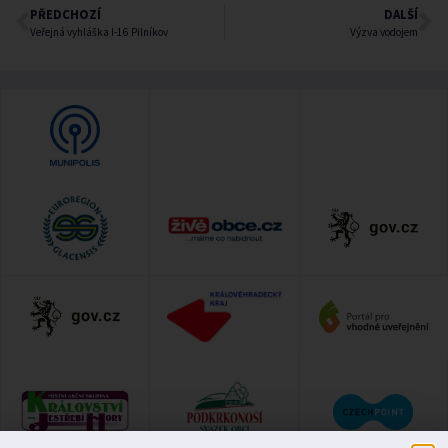
PŘEDCHOZÍ
DALŠÍ
Veřejná vyhláška I-16 Pilníkov
Výzva vodojem