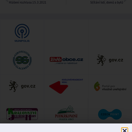
Hlášení rozhlasu 15.3.2021
Sčítání lidí, domů a bytů