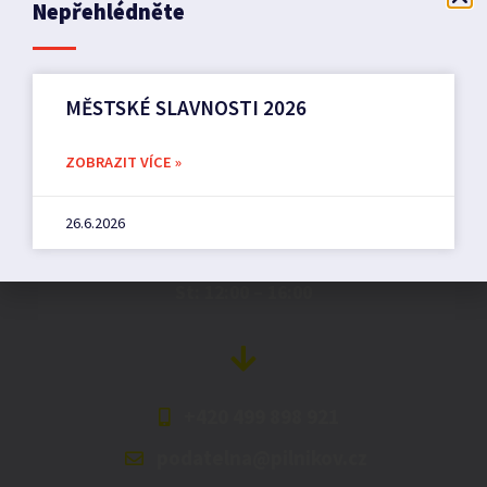
Nepřehlédněte
MĚSTSKÉ SLAVNOSTI 2026
Město Pilníkov
ZOBRAZIT VÍCE »
Náměstí 36,
26.6.2026
542 42 Pilníkov
MěU: Po: 08:00 – 17:00,
St: 12:00 – 16:00
+420 499 898 921
podatelna@pilnikov.cz