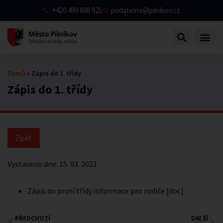
+420 499 898 921
podatelna@pilnikov.cz
Domů
»
Zápis do 1. třídy
Zápis do 1. třídy
Vystaveno dne:
15. 03. 2021
Zápis do první třídy informace pro rodiče [doc]
PŘEDCHOZÍ
DALŠÍ