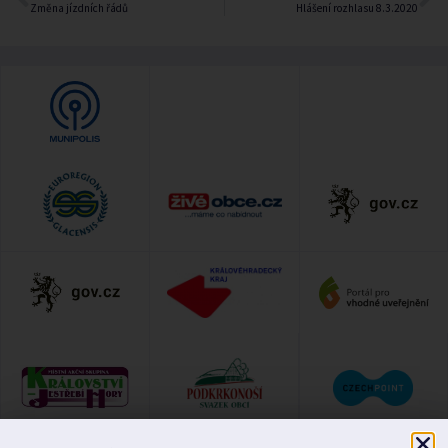
Změna jízdních řádů
Hlášení rozhlasu 8.3.2020