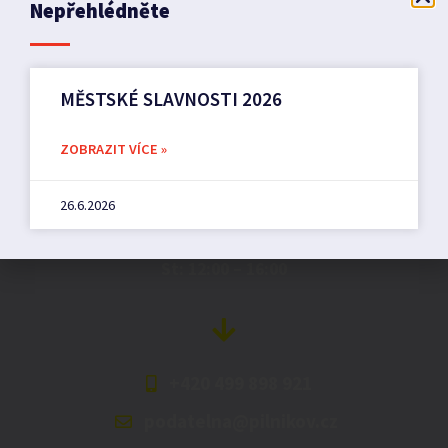
Nepřehlédněte
MĚSTSKÉ SLAVNOSTI 2026
Město Pilníkov
ZOBRAZIT VÍCE »
Náměstí 36,
26.6.2026
542 42 Pilníkov
MěU: Po: 08:00 – 17:00,
St: 12:00 – 16:00
+420 499 898 921
podatelna@pilnikov.cz