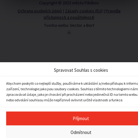
Copyright © 2023 město Pilníkov
Ochrana osobních údajů
|
Zásady cookies (EU)
|
Pravidla
přístupnosti a použitelnosti
Tvorba webu:
Vector
a
Bort
Spravovat Souhlas s cookies
Abychom poskytli co nejlepší služby, používáme k ukládání a/nebo přístupu k inform
zařízení, technologie jako jsou soubory cookies. Souhlas s těmito technologiemi ná
zpracovávat údaje, jako je chování při procházení nebo jedinečná ID na tomto webu
nebo odvolání souhlasu může nepříznivě ovlivnit určité vlastnosti a funkce.
Příjmout
Odmítnout