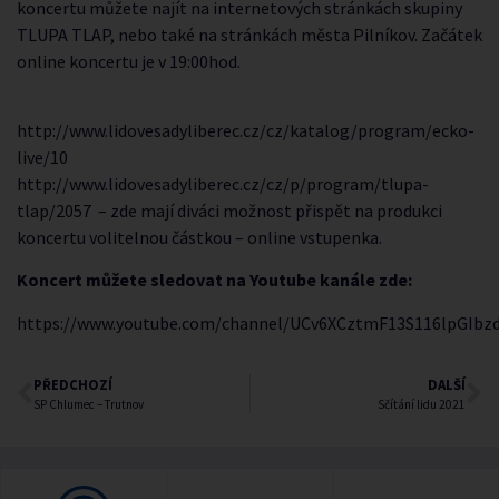
koncertu můžete najít na internetových stránkách skupiny
TLUPA TLAP, nebo také na stránkách města Pilníkov. Začátek
online koncertu je v 19:00hod.
http://www.lidovesadyliberec.cz/cz/katalog/program/ecko-
live/10
http://www.lidovesadyliberec.cz/cz/p/program/tlupa-
tlap/2057
– zde mají diváci možnost přispět na produkci
koncertu volitelnou částkou – online vstupenka.
Koncert můžete sledovat na Youtube kanále
zde:
https://www.youtube.com/channel/UCv6XCztmF13S116lpGIbzd
PŘEDCHOZÍ
DALŠÍ
SP Chlumec – Trutnov
Sčítání lidu 2021