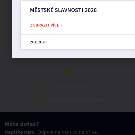
Město Pilníkov
MĚSTSKÉ SLAVNOSTI 2026
ZOBRAZIT VÍCE »
Náměstí 36,
542 42 Pilníkov
26.6.2026
MěU: Po: 08:00 – 17:00,
St: 12:00 – 16:00
+420 499 898 921
podatelna@pilnikov.cz
Máte dotaz?
Napište nám.
Odpovíme Vám co nejdříve.