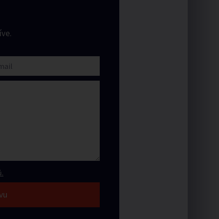
ve.
.
vu