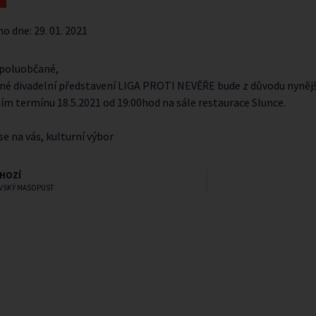
no dne:
29. 01. 2021
spoluobčané,
né divadelní představení LIGA PROTI NEVĚŘE bude z důvodu nynějš
m termínu 18.5.2021 od 19:00hod na sále restaurace Slunce.
e na vás, kulturní výbor
HOZÍ
OVSKÝ MASOPUST