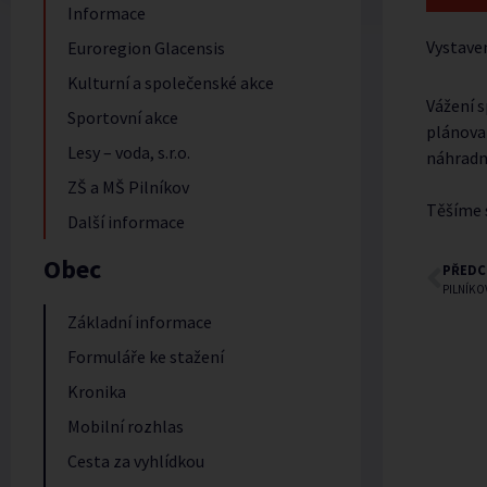
Informace
Vystave
Euroregion Glacensis
Kulturní a společenské akce
Vážení 
Sportovní akce
plánova
Lesy – voda, s.r.o.
náhradní
ZŠ a MŠ Pilníkov
Těšíme s
Další informace
Obec
PŘEDC
PILNÍK
Základní informace
Formuláře ke stažení
Kronika
Mobilní rozhlas
Cesta za vyhlídkou