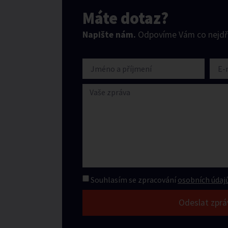
Máte dotaz?
Napište nám.
Odpovíme Vám co nejdří
Souhlasím se zpracování
osobních údajů
Odeslat zprá