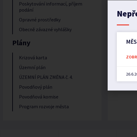
Poskytování informací, příjem
podání
Nepř
Opravné prostředky
Obecně závazné vyhlášky
Plány
MĚS
ZOBRA
Krizová karta
Územní plán
26.6.
ÚZEMNÍ PLÁN ZMĚNA č. 4.
Povodňový plán
Povodňová komise
Program rozvoje města