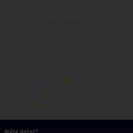
Město Pilníkov
Náměstí 36,
542 42 Pilníkov
MěU: Po: 08:00 – 17:00,
St: 12:00 – 16:00
+420 499 898 921
podatelna@pilnikov.cz
Máte dotaz?