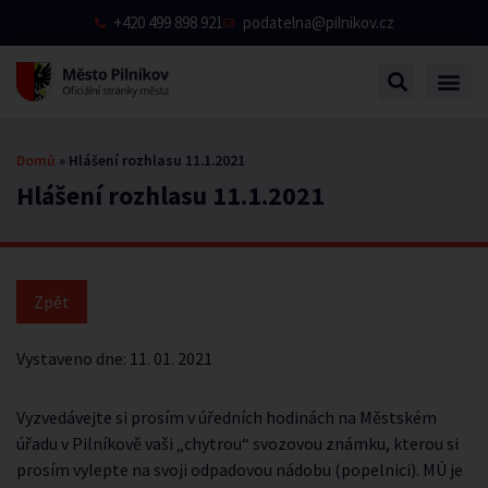
+420 499 898 921
podatelna@pilnikov.cz
Domů
»
Hlášení rozhlasu 11.1.2021
Hlášení rozhlasu 11.1.2021
Vystaveno dne:
11. 01. 2021
Vyzvedávejte si prosím v úředních hodinách na Městském
úřadu v Pilníkově vaši „chytrou“ svozovou známku, kterou si
prosím vylepte na svoji odpadovou nádobu (popelnici). MÚ je