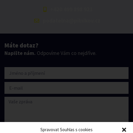
+420 499 898 921
podatelna@pilnikov.cz
Máte dotaz?
Napište nám.
Odpovíme Vám co nejdříve.
Spravovat Souhlas s cookies