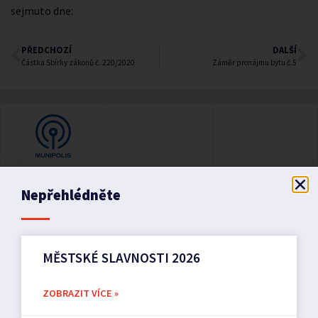
sejmuto dne:
PŘEDCHOZÍ
DALŠÍ
Částka Sbírky zákonů č. 220/2020
Záměr pronájmu bytu č.5
Nepřehlédněte
MĚSTSKÉ SLAVNOSTI 2026
ZOBRAZIT VÍCE »