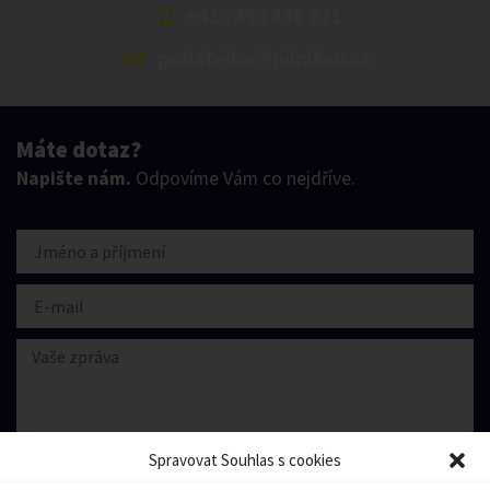
+420 499 898 921
podatelna@pilnikov.cz
Máte dotaz?
Napište nám.
Odpovíme Vám co nejdříve.
Spravovat Souhlas s cookies