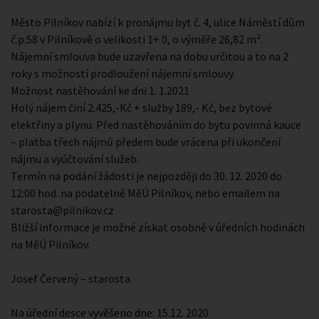
Město Pilníkov nabízí k pronájmu byt č. 4, ulice Náměstí dům
č.p.58 v Pilníkově o velikosti 1+ 0, o výměře 26,82 m².
Nájemní smlouva bude uzavřena na dobu určitou a to na 2
roky s možností prodloužení nájemní smlouvy.
Možnost nastěhování ke dni 1. 1.2021
Holý nájem činí 2.425,-Kč + služby 189,- Kč, bez bytové
elektřiny a plynu. Před nastěhováním do bytu povinná kauce
– platba třech nájmů předem bude vrácena při ukončení
nájmu a vyúčtování služeb.
Termín na podání žádosti je nejpozději do 30. 12. 2020 do
12:00 hod. na podatelně MěÚ Pilníkov, nebo emailem na
starosta@pilnikov.cz
Bližší informace je možné získat osobně v úředních hodinách
na MěÚ Pilníkov.
Josef Červený – starosta
Na úřední desce vyvěšeno dne: 15.12. 2020