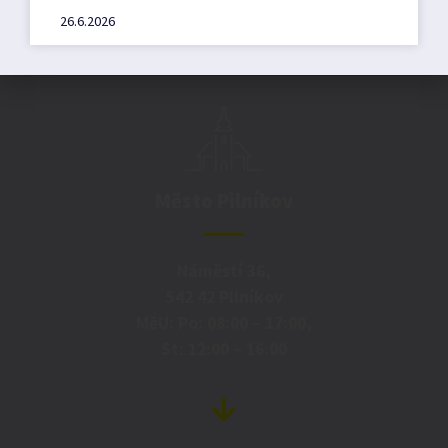
26.6.2026
Město Pilníkov
Náměstí 36,
542 42 Pilníkov
MěU: Po: 08:00 – 17:00,
St: 12:00 – 16:00