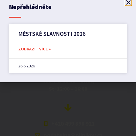
Nepřehlédněte
MĚSTSKÉ SLAVNOSTI 2026
Město Pilníkov
ZOBRAZIT VÍCE »
Náměstí 36,
26.6.2026
542 42 Pilníkov
MěU: Po: 08:00 – 17:00,
St: 12:00 – 16:00
+420 499 898 921
podatelna@pilnikov.cz