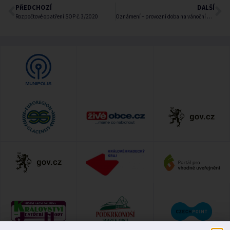
PŘEDCHOZÍ
DALŠÍ
Rozpočtové opatření SOP č.3/2020
Oznámení – provozní doba na vánoční svátky