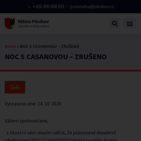
+420 499 898 921
podatelna@pilnikov.cz
Domů
»
NOC S CASANOVOU – ZRUŠENO
NOC S CASANOVOU – ZRUŠENO
Vystaveno dne:
14. 10. 2020
Vážení spoluobčané,
s lítostní vám musím sdělit, že plánované divadelní
představení NOC S CASANOVOU které se mělo konat