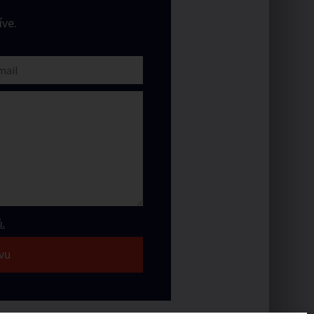
ve.
.
vu