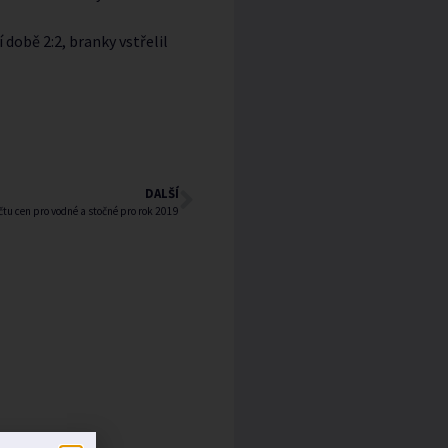
 době 2:2, branky vstřelil
DALŠÍ
tu cen pro vodné a stočné pro rok 2019