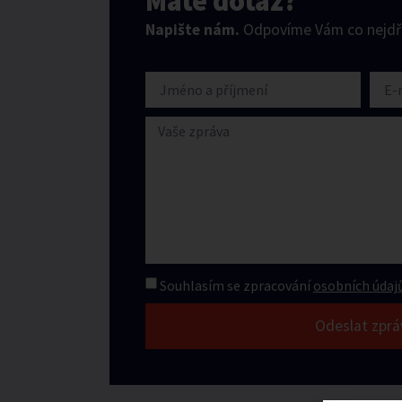
Máte dotaz?
Napište nám.
Odpovíme Vám co nejdří
Souhlasím se zpracování
osobních údajů
Odeslat zprá