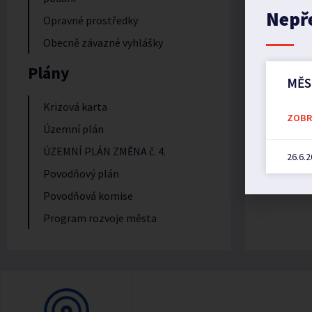
Nepř
Opravné prostředky
Obecně závazné vyhlášky
Plány
MĚS
Krizová karta
ZOBRA
Územní plán
ÚZEMNÍ PLÁN ZMĚNA č. 4.
26.6.
Povodňový plán
Povodňová komise
Program rozvoje města