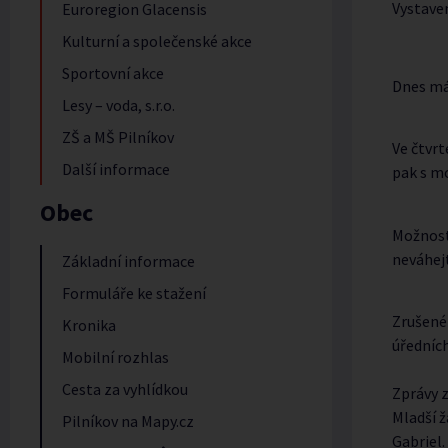
Vystave
Euroregion Glacensis
Kulturní a společenské akce
Sportovní akce
Dnes mám
Lesy – voda, s.r.o.
ZŠ a MŠ Pilníkov
Ve čtvrt
Další informace
pak s m
Obec
Možnost 
neváhejt
Základní informace
Formuláře ke stažení
Zrušené 
Kronika
úředních
Mobilní rozhlas
Cesta za vyhlídkou
Zprávy z
Mladší ž
Pilníkov na Mapy.cz
Gabriel.