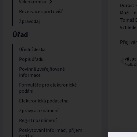
Videokronika
Dorost –
Rezervace sportovišť
Muži – n
Tomáš Bő
Zpravodaj
Vzhledem
Úřad
Přeji v
Úřední deska
Popis úřadu
PŘEDC
Prodlouž
Povinně zveřejňované
informace
Formuláře pro elektronické
podání
Elektronická podatelna
Zprávy a oznámení
Registr oznámení
Poskytování informací, příjem
podání