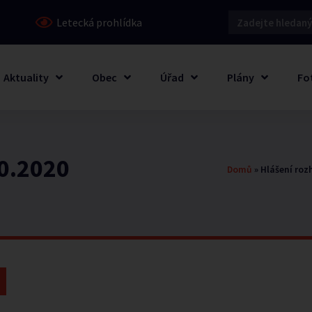
Letecká prohlídka
Aktuality
Obec
Úřad
Plány
Fo
10.2020
Domů
»
Hlášení roz