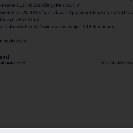
 neděle 11.10.2020 Stěžery : Pilníkov 6:0
eděle 11.10.2020 Pilníkov : Lánov 2:3 po penaltách, v normální hrací
nisch a Aleš Starý.
 k situaci ohledně Covidu se následujících 14. dnů nehraje.
ám hezký týden
HOZÍ
ení karantény v MŠ
Porovnání položek výpoč