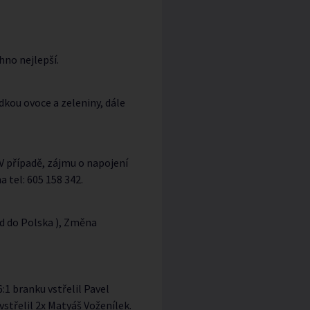
hno nejlepší.
ídkou ovoce a zeleniny, dále
V případě, zájmu o napojení
 tel: 605 158 342.
zd do Polska ), Změna
6:1 branku vstřelil Pavel
 vstřelil 2x Matyáš Voženílek.