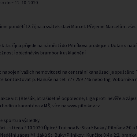
no dne:
12. 10. 2020
e pondělí 12. října a svátek slaví Marcel. Přejeme Marcelům všec
ek 15. října přijede na náměstí do Pilníkova prodejce z Dolan s nab
ožností objednávky brambor k uskladnění.
napojení vašich nemovitostí na centrální kanalizaci je spuštěno. 
e kontaktovat p. Hanuše na tel: 777 259 746 nebo Ing. Voborníka na
akce viz: (Blešák, Strašidelné odpoledne, Liga proti nevěře a záje
 hodin a karanténa v MŠ, více na www.pilnikov.cz
e sportu a výsledky:
áci – středa 7.10.2020 Úpice/ Trutnov B : Staré Buky / Pilníkov 2:0 a 
 Nedělní zápas Ml. žáků St. Buky/Pilníkov : Kunčice 0:4 a 2:2, branky