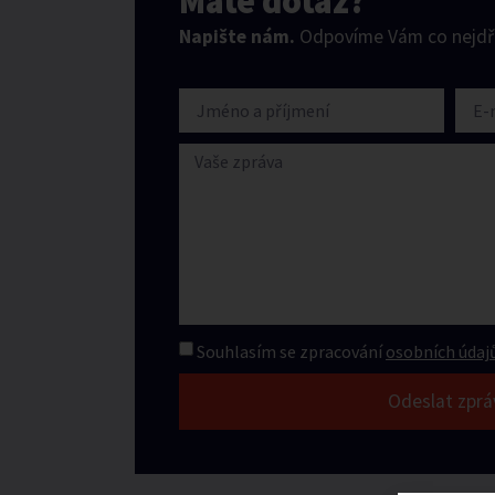
Máte dotaz?
Napište nám.
Odpovíme Vám co nejdří
Souhlasím se zpracování
osobních údajů
Odeslat zprá