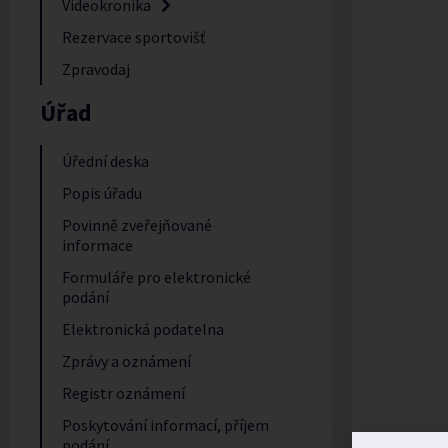
Videokronika
Rezervace sportovišť
Zpravodaj
Úřad
Úřední deska
Popis úřadu
Povinně zveřejňované
informace
Formuláře pro elektronické
podání
Elektronická podatelna
Zprávy a oznámení
Registr oznámení
Poskytování informací, příjem
podání