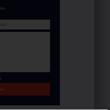
ve.
.
vu