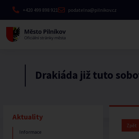
+420 499 898 921
podatelna@pilnikov.cz
Drakiáda již tuto sob
Aktuality
Informace