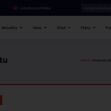
Letecká prohlídka
Aktuality
Obec
Úřad
Plány
Fo
otu
Domů
»
Drakiáda ji