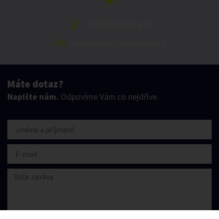
+420 499 898 921
podatelna@pilnikov.cz
Máte dotaz?
Napište nám.
Odpovíme Vám co nejdříve.