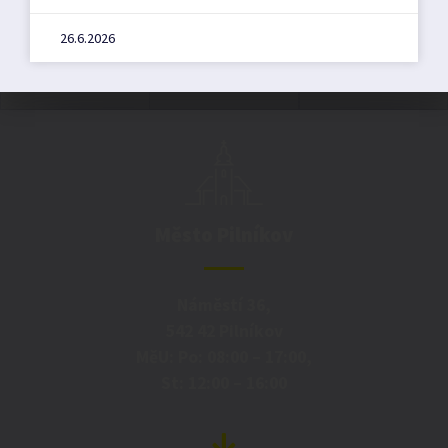
26.6.2026
Město Pilníkov
Náměstí 36,
542 42 Pilníkov
MěU: Po: 08:00 – 17:00,
St: 12:00 – 16:00