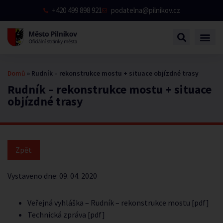
+420 499 898 921
podatelna@pilnikov.cz
Domů
»
Rudní­k – rekonstrukce mostu + situace objí­zdné trasy
Rudní­k – rekonstrukce mostu + situace
objí­zdné trasy
Vystaveno dne:
09. 04. 2020
Veřejná vyhláška – Rudník – rekonstrukce mostu [pdf]
Technická zpráva [pdf]