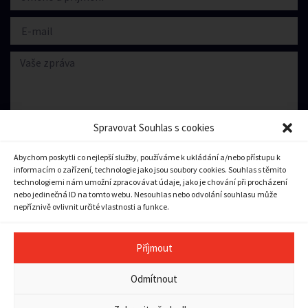
Spravovat Souhlas s cookies
Abychom poskytli co nejlepší služby, používáme k ukládání a/nebo přístupu k
informacím o zařízení, technologie jako jsou soubory cookies. Souhlas s těmito
Souhlasím se zpracování
osobních údajů.
technologiemi nám umožní zpracovávat údaje, jako je chování při procházení
nebo jedinečná ID na tomto webu. Nesouhlas nebo odvolání souhlasu může
nepříznivě ovlivnit určité vlastnosti a funkce.
Odeslat zprávu
Příjmout
Copyright © 2023 město Pilníkov
Odmítnout
Ochrana osobních údajů
|
Zásady cookies (EU)
|
Pravidla
přístupnosti a použitelnosti