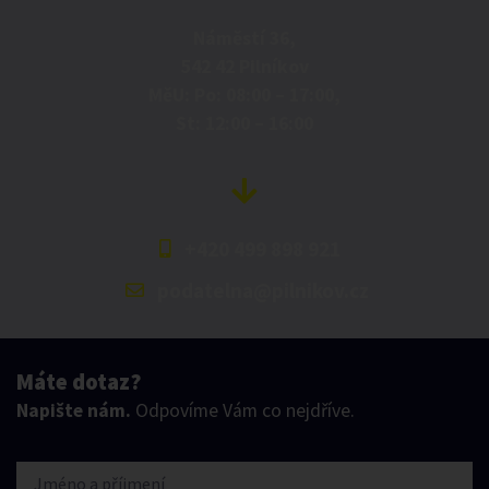
Náměstí 36,
542 42 Pilníkov
MěU: Po: 08:00 – 17:00,
St: 12:00 – 16:00
+420 499 898 921
podatelna@pilnikov.cz
Máte dotaz?
Napište nám.
Odpovíme Vám co nejdříve.