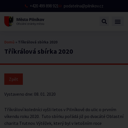
+420 499 898 921
podatelna@pilnikov.cz
Domů
»
Tříkrálová sbírka 2020
Tříkrálová sbírka 2020
Vystaveno dne:
08. 01. 2020
Tříkráloví koledníci vyšli letos v Pilníkově do ulic o prvním
víkendu roku 2020. Tuto sbírku pořádá již po dvacáté Oblastní
charita Trutnov. Výtěžek, který byl v letošním roce