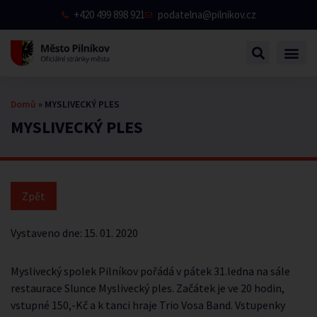
+420 499 898 921
podatelna@pilnikov.cz
Domů
»
MYSLIVECKÝ PLES
MYSLIVECKÝ PLES
Vystaveno dne:
15. 01. 2020
Myslivecký spolek Pilníkov pořádá v pátek 31.ledna na sále
restaurace Slunce Myslivecký ples. Začátek je ve 20 hodin,
vstupné 150,-Kč a k tanci hraje Trio Vosa Band. Vstupenky