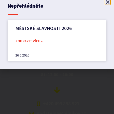
Nepřehlédněte
MĚSTSKÉ SLAVNOSTI 2026
Město Pilníkov
ZOBRAZIT VÍCE »
Náměstí 36,
26.6.2026
542 42 Pilníkov
MěU: Po: 08:00 – 17:00,
St: 12:00 – 16:00
+420 499 898 921
podatelna@pilnikov.cz