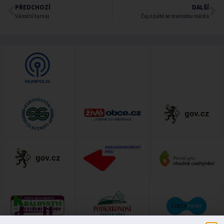
PŘEDCHOZÍ
DALŠÍ
Vánoční turnaj
Čaj o páté se starostou města