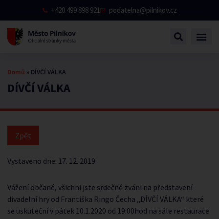
+420 499 898 921
podatelna@pilnikov.cz
Domů
»
DÍVČÍ VÁLKA
DÍVČÍ VÁLKA
Vystaveno dne:
17. 12. 2019
Vážení občané, všichni jste srdečně zváni na představení
divadelní hry od Františka Ringo Čecha „DÍVČÍ VÁLKA“ které
se uskuteční v pátek 10.1.2020 od 19:00hod na sále restaurace