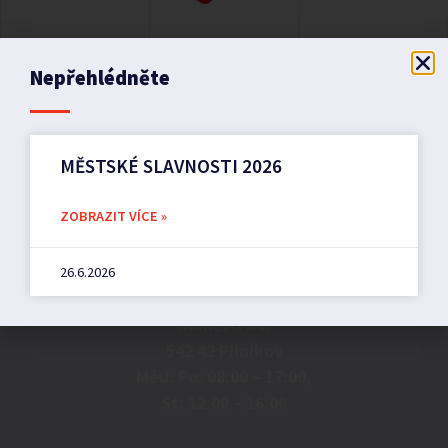
Nepřehlédněte
MĚSTSKÉ SLAVNOSTI 2026
ZOBRAZIT VÍCE »
Město Pilníkov
26.6.2026
Náměstí 36,
542 42 Pilníkov
MěU: Po: 08:00 – 17:00,
St: 12:00 – 16:00