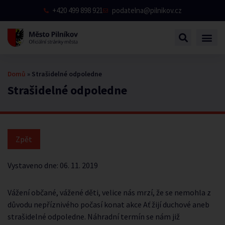
+420 499 898 921
podatelna@pilnikov.cz
Domů
»
Strašidelné odpoledne
Strašidelné odpoledne
Vystaveno dne:
06. 11. 2019
Vážení občané, vážené děti, velice nás mrzí, že se nemohla z
důvodu nepříznivého počasí konat akce Ať žijí duchové aneb
strašidelné odpoledne. Náhradní termín se nám již