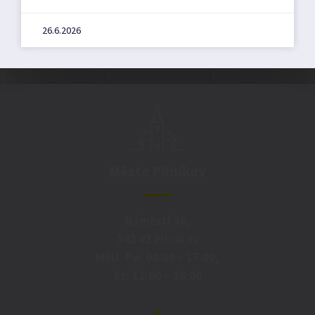
26.6.2026
Město Pilníkov
Náměstí 36,
542 42 Pilníkov
MěU: Po: 08:00 – 17:00,
St: 12:00 – 16:00