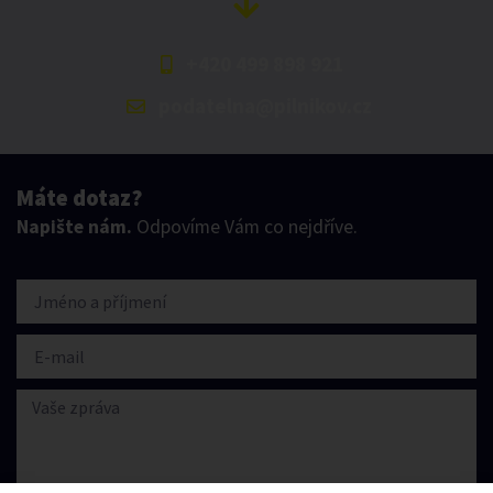
+420 499 898 921
podatelna@pilnikov.cz
Máte dotaz?
Napište nám.
Odpovíme Vám co nejdříve.