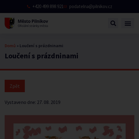
+420 499 898 921
podatelna@pilnikov.cz
Domů
»
Loučení s prázdninami
Loučení s prázdninami
Vystaveno dne:
27. 08. 2019