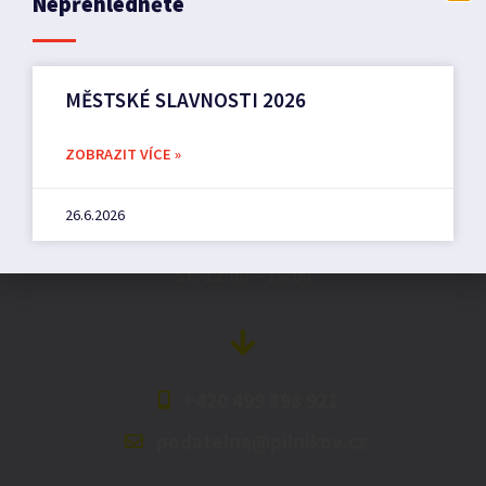
Nepřehlédněte
MĚSTSKÉ SLAVNOSTI 2026
Město Pilníkov
ZOBRAZIT VÍCE »
Náměstí 36,
26.6.2026
542 42 Pilníkov
MěU: Po: 08:00 – 17:00,
St: 12:00 – 16:00
+420 499 898 921
podatelna@pilnikov.cz