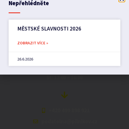
Nepřehlédněte
MĚSTSKÉ SLAVNOSTI 2026
Město Pilníkov
ZOBRAZIT VÍCE »
Náměstí 36,
26.6.2026
542 42 Pilníkov
MěU: Po: 08:00 – 17:00,
St: 12:00 – 16:00
+420 499 898 921
podatelna@pilnikov.cz