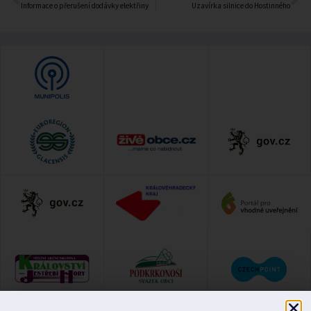
Informace o přerušení dodávky elektřiny
Uzavírka silnice do Hostinného