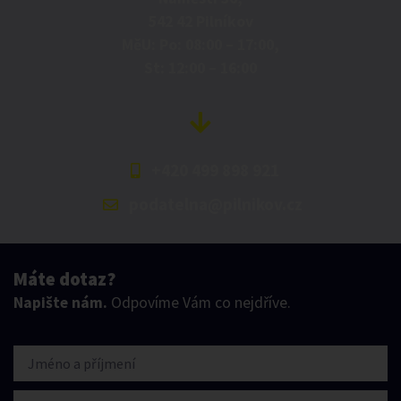
542 42 Pilníkov
MěU: Po: 08:00 – 17:00,
St: 12:00 – 16:00
+420 499 898 921
podatelna@pilnikov.cz
Máte dotaz?
Napište nám.
Odpovíme Vám co nejdříve.