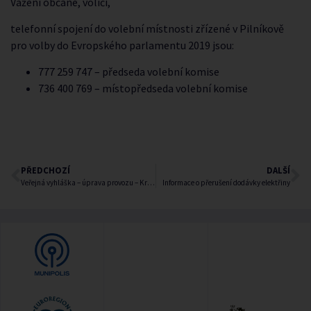
Vážení občané, voliči,
telefonní spojení do volební místnosti zřízené v Pilníkově
pro volby do Evropského parlamentu 2019 jsou:
777 259 747 – předseda volební komise
736 400 769 – místopředseda volební komise
PŘEDCHOZÍ
DALŠÍ
Veřejná vyhláška – úprava provozu – Krkonošský cyklomaraton
Informace o přerušení dodávky elektřiny