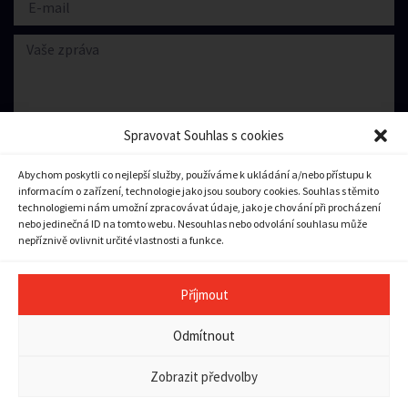
Spravovat Souhlas s cookies
Abychom poskytli co nejlepší služby, používáme k ukládání a/nebo přístupu k
informacím o zařízení, technologie jako jsou soubory cookies. Souhlas s těmito
Souhlasím se zpracování
osobních údajů.
technologiemi nám umožní zpracovávat údaje, jako je chování při procházení
nebo jedinečná ID na tomto webu. Nesouhlas nebo odvolání souhlasu může
nepříznivě ovlivnit určité vlastnosti a funkce.
Odeslat zprávu
Příjmout
Copyright © 2023 město Pilníkov
Odmítnout
Ochrana osobních údajů
|
Zásady cookies (EU)
|
Pravidla
přístupnosti a použitelnosti
Zobrazit předvolby
Tvorba webu:
Vector
a
Bort